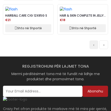
HAIRBALL CARE CIG 12X85G S
HAIR & SKIN COMPLETE IN JELLY
12X85G S
€21
€18
Shto në Shportë
Shto në Shportë
‹
›
REGJISTROHUNI PËR LAJMET TONA
Merrni përditësimet tona më të fundit në lidhje me
produktet dhe promovimet tona.
Abonohu
Crazy Pet ofron produkte të markave më të mira për qentë,