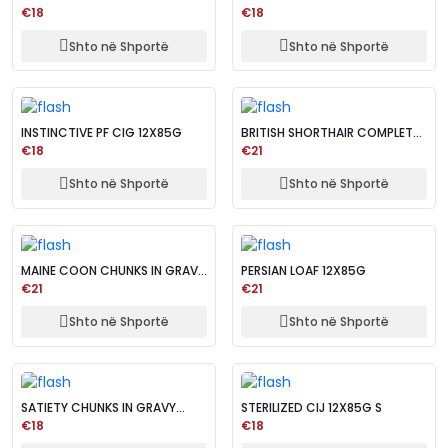
€18
€18
Shto në Shportë
Shto në Shportë
INSTINCTIVE PF CIG 12X85G
BRITISH SHORTHAIR COMPLETE
IN GRAVY 12X8...
€18
€21
Shto në Shportë
Shto në Shportë
MAINE COON CHUNKS IN GRAVY
PERSIAN LOAF 12X85G
12X85G
€21
€21
Shto në Shportë
Shto në Shportë
SATIETY CHUNKS IN GRAVY
STERILIZED CIJ 12X85G S
12X85G
€18
€18