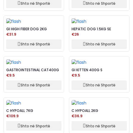
Shto në Shportë
Shto në Shportë
GI HIGH FIBER DOG 2KG
HEPATIC DOG 1.5KG SE
€31.9
€26
Shto në Shportë
Shto në Shportë
GASTROINTESTINAL CAT400G
GI KITTEN 400G S
€9.5
€9.5
Shto në Shportë
Shto në Shportë
C HYPOALL 7KG
C HYPOALL 2KG
€109.9
€36.9
Shto në Shportë
Shto në Shportë