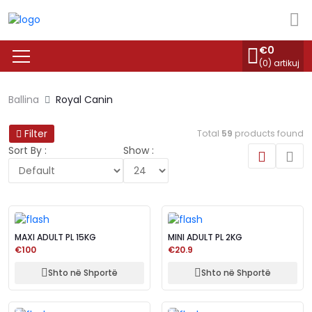
€
0
(
0
) artikuj
Ballina
Royal Canin
Filter
Total
59
products found
Sort By :
Show :
MAXI ADULT PL 15KG
MINI ADULT PL 2KG
€100
€20.9
Shto në Shportë
Shto në Shportë