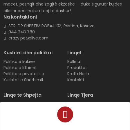
macet, peshqit dhe zogjtë ekzotike — duke siguruar kujdes
cilësor për shokun tuaj të dashur!
Na kontaktoni
STR. DR SHPETIM ROBAJ 103, Pristina, Kosovo
044 248 780
crazy.pet@live.com
Kushtet dhe politikat
Linqet
Politika e kukive
Ballina
Politika e Kthimit
Produktet
Politika e privatësisë
Rreth Nesh
Kushtet e Shërbimit
Kontakti
Linqe te Shpejta
Linqe Tjera
Regjistrohu
Produktet
Hyni
Të gjitha kategoritë
Ndiqni porosinë
Të preferuarat
FAQ