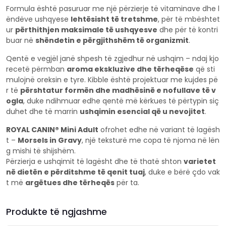
Formula është pasuruar me një përzierje të vitaminave dhe l
ëndëve ushqyese
lehtësisht të tretshme
, për të mbështet
ur
përthithjen maksimale të ushqyesve
dhe për të kontri
buar në
shëndetin e përgjithshëm të organizmit
.
Qentë e vegjël janë shpesh të zgjedhur në ushqim – ndaj kjo
recetë përmban
aroma ekskluzive dhe tërheqëse
që sti
mulojnë oreksin e tyre. Kibble është projektuar me kujdes pë
r të
përshtatur formën dhe madhësinë e nofullave të v
ogla
, duke ndihmuar edhe qentë më kërkues të përtypin siç
duhet dhe të marrin
ushqimin esencial që u nevojitet
.
ROYAL CANIN® Mini Adult
ofrohet edhe në variant të lagësh
t –
Morsels in Gravy
, një teksturë me copa të njoma në lën
g mishi të shijshëm.
Përzierja e ushqimit të lagësht dhe të thatë shton
varietet
në dietën e përditshme të qenit tuaj
, duke e bërë çdo vak
t më
argëtues dhe tërheqës
për ta.
Produkte të ngjashme