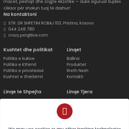
macet, peshqit dhe zogjtë ekzotike — duke siguruar kujdes
cilësor për shokun tuaj të dashur!
Na kontaktoni
STR. DR SHPETIM ROBAJ 103, Pristina, Kosovo
044 248 780
crazy.pet@live.com
Kushtet dhe politikat
Linqet
Politika e kukive
Ballina
Politika e Kthimit
Produktet
Politika e privatësisë
Rreth Nesh
Kushtet e Shërbimit
Kontakti
Linqe te Shpejta
Linqe Tjera
Regjistrohu
Produktet
Hyni
Të gjitha kategoritë
Ndiqni porosinë
Të preferuarat
FAQ