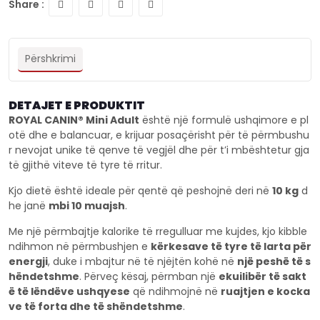
Share :
Përshkrimi
DETAJET E PRODUKTIT
ROYAL CANIN® Mini Adult
është një formulë ushqimore e pl
otë dhe e balancuar, e krijuar posaçërisht për të përmbushu
r nevojat unike të qenve të vegjël dhe për t’i mbështetur gja
të gjithë viteve të tyre të rritur.
Kjo dietë është ideale për qentë që peshojnë deri në
10 kg
d
he janë
mbi 10 muajsh
.
Me një përmbajtje kalorike të rregulluar me kujdes, kjo kibble
ndihmon në përmbushjen e
kërkesave të tyre të larta për
energji
, duke i mbajtur në të njëjtën kohë në
një peshë të s
hëndetshme
. Përveç kësaj, përmban një
ekuilibër të sakt
ë të lëndëve ushqyese
që ndihmojnë në
ruajtjen e kocka
ve të forta dhe të shëndetshme
.