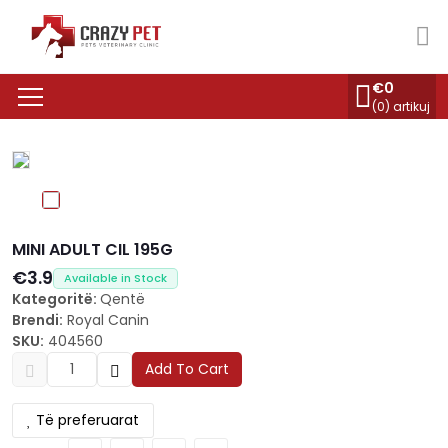
€
0
(
0
) artikuj
MINI ADULT CIL 195G
€3.9
Available in Stock
Kategoritë:
Qentë
Brendi:
Royal Canin
SKU:
404560
Add To Cart
Të preferuarat