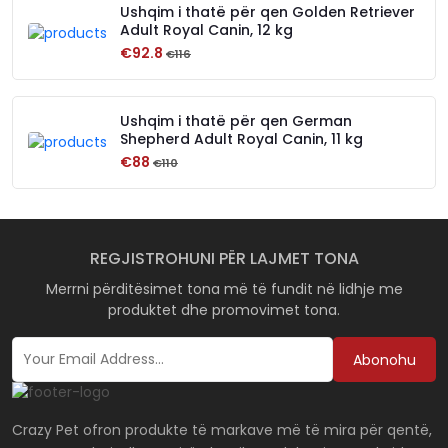
Ushqim i thatë për qen Golden Retriever
Adult Royal Canin, 12 kg
€92.8
€116
Ushqim i thatë për qen German
Shepherd Adult Royal Canin, 11 kg
€88
€110
REGJISTROHUNI PËR LAJMET TONA
Merrni përditësimet tona më të fundit në lidhje me
produktet dhe promovimet tona.
Abonohu
Crazy Pet ofron produkte të markave më të mira për qentë,