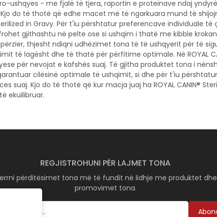
ro-ushqyes - me fjalë të tjera, raportin e proteinave ndaj yndyrës
 Kjo do të thotë që edhe macet më të ngarkuara mund të shijojn
rilized in Gravy. Për t'iu përshtatur preferencave individuale të
frohet gjithashtu në pelte ose si ushqim i thatë me kibble krokan
ërzier, thjesht ndiqni udhëzimet tona të të ushqyerit për të sig
qimit të lagësht dhe të thatë për përfitime optimale. Në ROYAL 
yese për nevojat e kafshës suaj. Të gjitha produktet tona i nëns
ë garantuar cilësinë optimale të ushqimit, si dhe për t'iu përshtatu
aces suaj. Kjo do të thotë që kur macja juaj ha ROYAL CANIN® Steril
ë ekuilibruar.
REGJISTROHUNI PËR LAJMET TONA
errni përditësimet tona më të fundit në lidhje me produktet dh
promovimet tona.
Abon