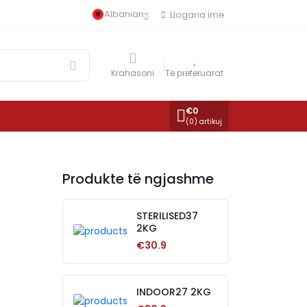
Albanian
Llogaria ime
Krahasoni
Të preferuarat
€
0
(
0
) artikuj
Produkte të ngjashme
STERILISED37
2KG
€30.9
INDOOR27 2KG