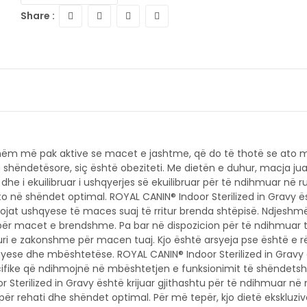
Share :
hëm më pak aktive se macet e jashtme, që do të thotë se ato 
 shëndetësore, siç është obeziteti. Me dietën e duhur, macja jua
e i ekuilibruar i ushqyerjes së ekuilibruar për të ndihmuar në ru
to në shëndet optimal. ROYAL CANIN® Indoor Sterilized in Gravy ë
jat ushqyese të maces suaj të rritur brenda shtëpisë. Ndjeshmë
për macet e brendshme. Pa bar në dispozicion për të ndihmuar t
uri e zakonshme për macen tuaj. Kjo është arsyeja pse është e r
ese dhe mbështetëse. ROYAL CANIN® Indoor Sterilized in Gravy
ifike që ndihmojnë në mbështetjen e funksionimit të shëndets
r Sterilized in Gravy është krijuar gjithashtu për të ndihmuar n
 për rehati dhe shëndet optimal. Për më tepër, kjo dietë ekskluzi