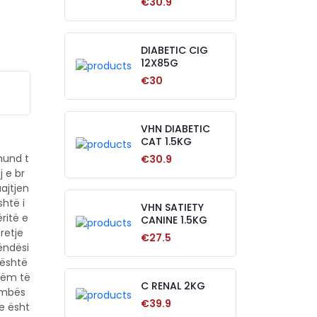
€30.9
DIABETIC CIG
12X85G
€30
VHN DIABETIC
CAT 1.5KG
mund t
€30.9
j e br
ajtjen
shtë i
VHN SATIETY
ritë e
CANINE 1.5KG
retje
€27.5
ëndësi
 është
hëm të
C RENAL 2KG
ë mbës
€39.9
ve ësht