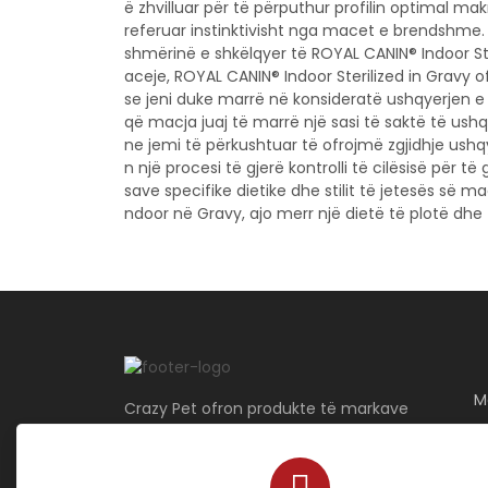
ë zhvilluar për të përputhur profilin optimal mak
referuar instinktivisht nga macet e brendshme.
shmërinë e shkëlqyer të ROYAL CANIN® Indoor Ste
aceje, ROYAL CANIN® Indoor Sterilized in Gravy o
se jeni duke marrë në konsideratë ushqyerjen e p
që macja juaj të marrë një sasi të saktë të ush
ne jemi të përkushtuar të ofrojmë zgjidhje ushq
n një procesi të gjerë kontrolli të cilësisë për t
save specifike dietike dhe stilit të jetesës së m
ndoor në Gravy, ajo merr një dietë të plotë dhe t
M
Crazy Pet ofron produkte të markave
më të mira për qentë, macet, peshqit
dhe zogjtë ekzotike — duke siguruar
kujdes cilësor për shokun tuaj të