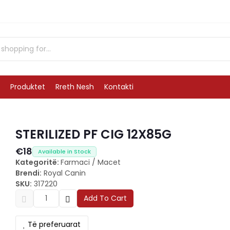
Produktet
Rreth Nesh
Kontakti
STERILIZED PF CIG 12X85G
€18
Available in Stock
Kategoritë:
Farmaci
/
Macet
Brendi:
Royal Canin
SKU:
317220
Add To Cart
Të preferuarat