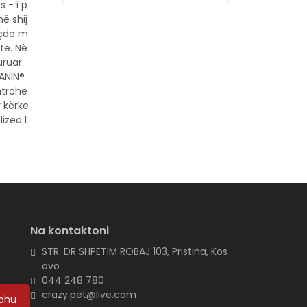
 - i p
ë shij
 çdo m
te. Në
uruar
CANIN®
htrohe
r kërke
ized I
Na kontaktoni
e
STR. DR SHPETIM ROBAJ 103, Pristina, Kos
ovo
044 248 780
crazy.pet@live.com
ohu