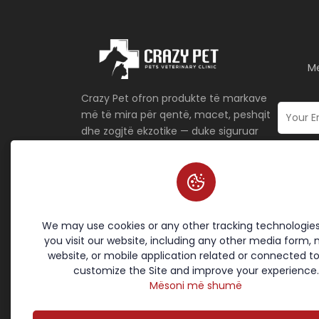
Me
Crazy Pet ofron produkte të markave
më të mira për qentë, macet, peshqit
dhe zogjtë ekzotike — duke siguruar
kujdes cilësor për shokun tuaj të
dashur!
Kushtet dhe politikat
Linqet
We may use cookies or any other tracking technologie
Politika e kukive
Ballina
you visit our website, including any other media form, 
Politika e Kthimit
Produk
website, or mobile application related or connected to
Politika e privatësisë
Rreth 
customize the Site and improve your experience.
Kushtet e Shërbimit
Kontakt
Mësoni më shumë