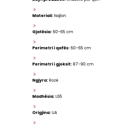
Materiali:
Najlon
Gjatësia:
60–65 cm
Perimetri i qafës:
60–65 cm
Perimetri i gjoksit:
87–90 cm
Ngjyra:
Rozë
Madhësia:
L65
Origjina:
UA