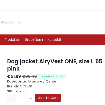
Produktet
Rreth Nesh
Kontakti
Dog jacket AiryVest ONE, size L 65
pink
€51.99
€96.48
Available in Stock
Kategoritë:
Aksesorë
/
Qentë
Brendi:
COLLAR
SKU:
20767
Add To Cart