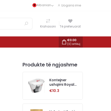
Albanian
Llogaria ime
Krahasoni
Të preferuarat
€
0.00
(
0
) artikuj
Produkte të ngjashme
Kontejner
ushqimi Royal
Canin, 2 kg,
€10.3
Plastikë, Bardhë