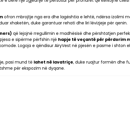
e e bërë një zgjedhje të përsosur për pronarët që kërkojnë cilësi
ëm
ofron mbrojtje nga era dhe lagështia e lehtë, ndërsa izolimi 
uar xhaketën, duke garantuar rehati dhe liri lëvizjeje për qenin.
eners)
që lejojnë rregullimin e madhësisë dhe përshtatjen perfek
 pjesa e sipërme përfshin një
hapje të veçantë për përdorim 
 komode. Logoja e qëndisur AiryVest në pjesën e pasme i shton 
je, pasi mund të
lahet në lavatriçe
, duke ruajtur formën dhe f
tatshme për ekspozim në dyqane.