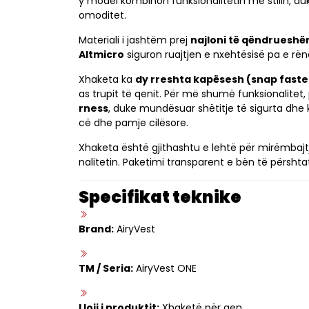
y model kombinon funksionalitetin me stilin, duk
omoditet.
Materiali i jashtëm prej
najloni të qëndruesh
Altmicro
siguron ruajtjen e nxehtësisë pa e rënd
Xhaketa ka
dy rreshta kapësesh (snap fast
as trupit të qenit. Për më shumë funksionalitet,
rness
, duke mundësuar shëtitje të sigurta dhe
cë dhe pamje cilësore.
Xhaketa është gjithashtu e lehtë për mirëmbajt
nalitetin. Paketimi transparent e bën të përsh
Specifikat teknike
Brand:
AiryVest
TM / Seria:
AiryVest ONE
Lloji i produktit:
Xhaketë për qen