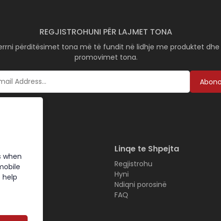
REGJISTROHUNI PËR LAJMET TONA
rrni përditësimet tona më të fundit në lidhje me produktet dhe
promovimet tona.
Abon
Linqe te Shpejta
s when
Regjistrohu
mobile
tet
Hyni
 help
Nesh
Ndiqni porosinë
i
FAQ