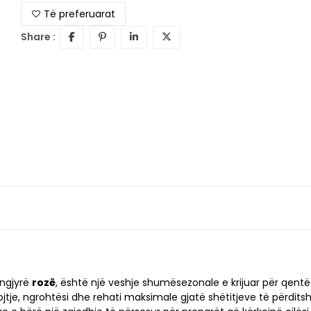
Të preferuarat
Share :
ngjyrë
rozë
, është një veshje shumësezonale e krijuar për qentë
je, ngrohtësi dhe rehati maksimale gjatë shëtitjeve të përdits