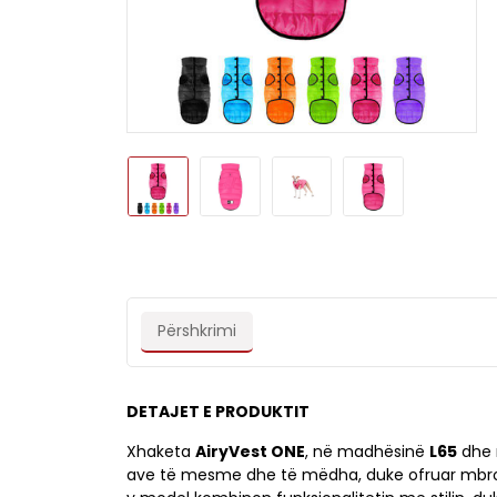
Përshkrimi
DETAJET E PRODUKTIT
Xhaketa
AiryVest ONE
, në madhësinë
L65
dhe 
ave të mesme dhe të mëdha, duke ofruar mbrojt