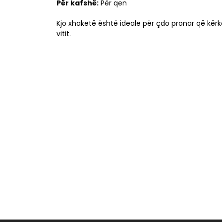
Për kafshë:
Për qen
Kjo xhaketë është ideale për çdo pronar që kër
vitit.