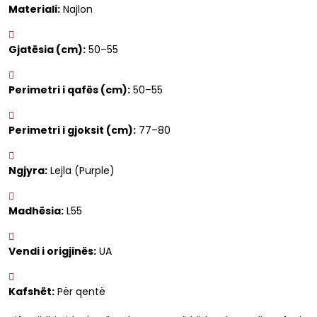
Materiali:
Najlon
Gjatësia (cm):
50–55
Perimetri i qafës (cm):
50–55
Perimetri i gjoksit (cm):
77–80
Ngjyra:
Lejla (Purple)
Madhësia:
L55
Vendi i origjinës:
UA
Kafshët:
Për qentë