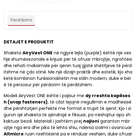
Përshkrimi
DETAJET E PRODUKTIT
Xhaketa
AiryVest ONE
në ngjyrë lejla (purple) është një ves
hje shumësezonale e krijuar për të ofruar mbrojtje, ngrohtësi
dhe rehati maksimale për qenin tuaj gjatë shëtitjeve të përd
itshme në çdo stinë. Me një dizajn praktik dhe estetik, kjo xha
ketë kombinon funksionalitetin me stilin modern, duke e bër
ë të përsosur për përdorim të përditshëm.
Modeli AiryVest ONE është i pajisur me
dy rreshta kapëses
h (snap fasteners)
, të cilat lejojnë rregullimin e madhësisë
dhe përshtatjen perfekte me format e trupit të qenit. Kjo i si
guron që xhaketa të qëndrojë e fiksuar, pa rrëshqitur apo sh
kaktuar bezdi. Materiali i jashtëm prej
najloni
garanton mbr
ojtje nga era dhe pika të lehta shiu, ndërsa izolimi i avancuar
Altmicro
ruan nxehtësinë pa e rënduar veshjen, duke ofruar