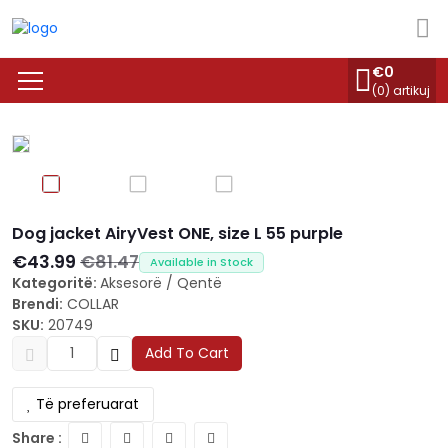
€
0
(
0
) artikuj
Dog jacket AiryVest ONE, size L 55 purple
€43.99
€81.47
Available in Stock
Kategoritë:
Aksesorë
/
Qentë
Brendi:
COLLAR
SKU:
20749
Add To Cart
Të preferuarat
Share :