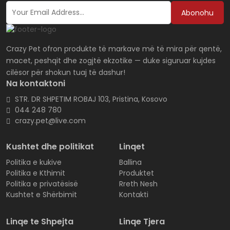
Abonohu
Crazy Pet ofron produkte të markave më të mira për qentë,
macet, peshqit dhe zogjtë ekzotike — duke siguruar kujdes
cilësor për shokun tuaj të dashur!
Na kontaktoni
STR. DR SHPETIM ROBAJ 103, Pristina, Kosovo
044 248 780
crazy.pet@live.com
Kushtet dhe politikat
Linqet
Politika e kukive
Ballina
Politika e Kthimit
Produktet
Politika e privatësisë
Rreth Nesh
Kushtet e Shërbimit
Kontakti
Linqe te Shpejta
Linqe Tjera