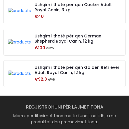
Ushqim i thatë për qen Cocker Adult
Royal Canin, 3 kg
€40
Ushqim i thatë për qen German
Shepherd Royal Canin, 12 kg
€100
€125
Ushqim i thatë për qen Golden Retriever
Adult Royal Canin, 12 kg
€92.8
€116
REGJISTROHUNI PËR LAJMET TONA
Merrni përditësimet tona më të fundit në lidhje me
produktet dhe promovimet tona.