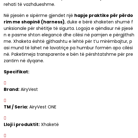
rehati të vazhdueshme.
Në pjesën e sipërme gjendet një
hapje praktike për përdo
rim me shapinë (harness)
, duke e bërë xhaketen shumë f
unksionale për shëtitje të sigurta. Logoja e qëndisur në pjesë
n e pasme shton elegancë dhe cilësi në pamjen e përgjithsh
me. Xhaketa është gjithashtu e lehtë për t’u mirëmbajtur, p
asi mund të lahet në lavatriçe pa humbur formën apo cilësi
në. Paketimeja transparente e bën të përshtatshme për pre
zantim në dyqane.
Specifikat:
Brand:
AiryVest
TM / Seria:
AiryVest ONE
Lloji i produktit:
Xhaketë