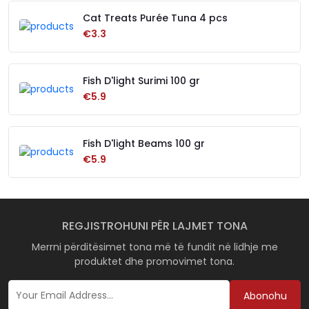
Cat Treats Purée Tuna 4 pcs
€3.3
Fish D'light Surimi 100 gr
€5.9
Fish D'light Beams 100 gr
€5.9
REGJISTROHUNI PËR LAJMET TONA
Merrni përditësimet tona më të fundit në lidhje me
produktet dhe promovimet tona.
Abonohu