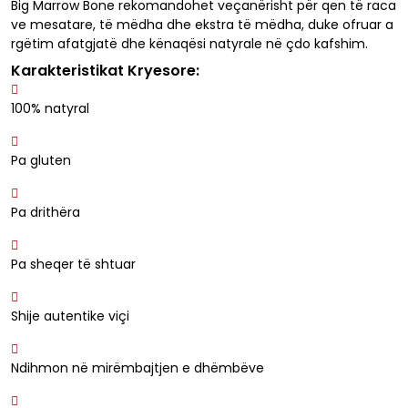
Big Marrow Bone rekomandohet veçanërisht për qen të raca
ve mesatare, të mëdha dhe ekstra të mëdha, duke ofruar a
rgëtim afatgjatë dhe kënaqësi natyrale në çdo kafshim.
Karakteristikat Kryesore:
100% natyral
Pa gluten
Pa drithëra
Pa sheqer të shtuar
Shije autentike viçi
Ndihmon në mirëmbajtjen e dhëmbëve