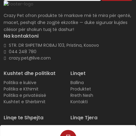
Crazy Pet ofron produkte të markave më të mira për qentë,
macet, peshqit dhe zogjtë ekzotike — duke siguruar kujdes
cilësor për shokun tuaj të dashur!
Na kontaktoni
STR. DR SHPETIM ROBAJ 103, Pristina, Kosovo
044 248 780
crazy.pet@live.com
Kushtet dhe politikat
Linqet
Politika e kukive
Ballina
Politika e Kthimit
Produktet
Politika e privatësisë
Rreth Nesh
Kushtet e Shërbimit
Kontakti
Linqe te Shpejta
Linqe Tjera
Regjistrohu
Produktet
Hyni
Të gjitha kategoritë