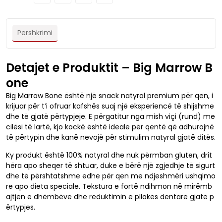
Përshkrimi
Detajet e Produktit – Big Marrow B
one
Big Marrow Bone është një snack natyral premium për qen, i
krijuar për t’i ofruar kafshës suaj një eksperiencë të shijshme
dhe të gjatë përtypjeje. E përgatitur nga mish viçi (rund) me
cilësi të lartë, kjo kockë është ideale për qentë që adhurojnë
të përtypin dhe kanë nevojë për stimulim natyral gjatë ditës.
Ky produkt është 100% natyral dhe nuk përmban gluten, drit
hëra apo sheqer të shtuar, duke e bërë një zgjedhje të sigurt
dhe të përshtatshme edhe për qen me ndjeshmëri ushqimo
re apo dieta speciale. Tekstura e fortë ndihmon në mirëmb
ajtjen e dhëmbëve dhe reduktimin e pllakës dentare gjatë p
ërtypjes.