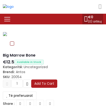
€
0
(
0
) artikuj
Big Marrow Bone
€12.5
Available in Stock
Kategoritë:
Uncategorized
Brendi:
Antos
SKU:
20054
Add To Cart
Të preferuarat
Share :