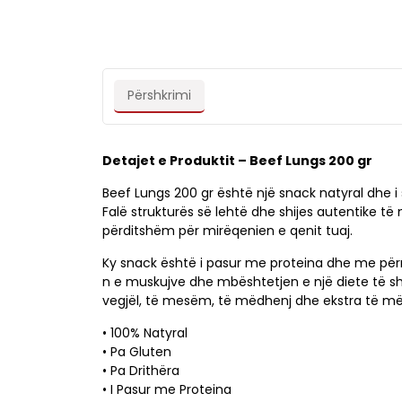
Përshkrimi
Detajet e Produktit – Beef Lungs 200 gr
Beef Lungs 200 gr është një snack natyral dhe i s
Falë strukturës së lehtë dhe shijes autentike të m
përditshëm për mirëqenien e qenit tuaj.
Ky snack është i pasur me proteina dhe me përmb
n e muskujve dhe mbështetjen e një diete të sh
vegjël, të mesëm, të mëdhenj dhe ekstra të më
• 100% Natyral
• Pa Gluten
• Pa Drithëra
• I Pasur me Proteina