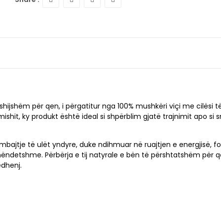
hijshëm për qen, i përgatitur nga 100% mushkëri viçi me cilësi të
ishit, ky produkt është ideal si shpërblim gjatë trajnimit apo si s
ajtje të ulët yndyre, duke ndihmuar në ruajtjen e energjisë, fo
ëndetshme. Përbërja e tij natyrale e bën të përshtatshëm për q
dhenj.