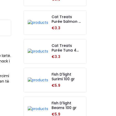
Cat Treats
Purée Salmon 4
pcs
€3.3
Cat Treats
Purée Tuna 4
pcs
 lartë.
€3.3
nack i
Fish D'light
rcimi
Surimi 100 gr
en të
€5.9
Fish D'light
Beams 100 gr
€5.9