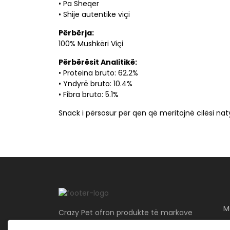
• Pa Sheqer
• Shije autentike viçi
Përbërja:
100% Mushkëri Viçi
Përbërësit Analitikë:
• Proteina bruto: 62.2%
• Yndyrë bruto: 10.4%
• Fibra bruto: 5.1%
Snack i përsosur për qen që meritojnë cilësi nat
M
Crazy Pet ofron produkte të markave
më të mira për qentë, macet, peshqit