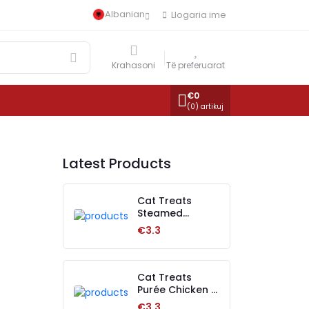
Albanian
Llogaria ime
Krahasoni
Të preferuarat
€
0
(
0
) artikuj
Latest Products
Cat Treats
Steamed
Shrimp 50 gr
€3.3
Cat Treats
Purée Chicken 4
pcs
€3.3