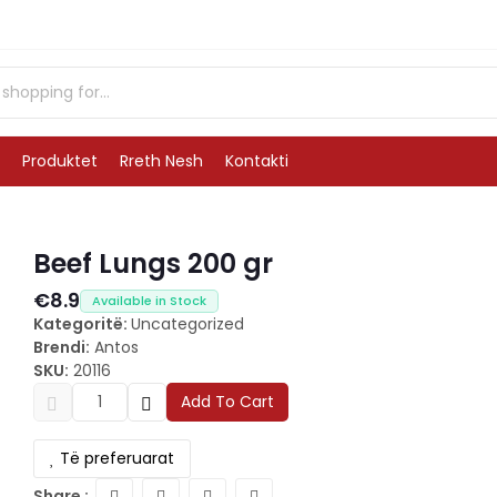
Produktet
Rreth Nesh
Kontakti
Beef Lungs 200 gr
€8.9
Available in Stock
Kategoritë:
Uncategorized
Brendi:
Antos
SKU:
20116
Add To Cart
Të preferuarat
Share :