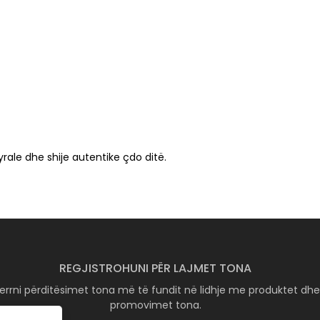
yrale dhe shije autentike çdo ditë.
REGJISTROHUNI PËR LAJMET TONA
errni përditësimet tona më të fundit në lidhje me produktet dh
promovimet tona.