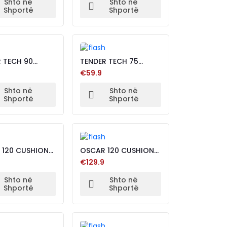
Shto në
Shto në
Shportë
Shportë
 TECH 90
TENDER TECH 75
 CUSHION
BLACK CUSHION
€59.9
Shto në
Shto në
Shportë
Shportë
 120 CUSHION
OSCAR 120 CUSHION
BLACK
€129.9
Shto në
Shto në
Shportë
Shportë