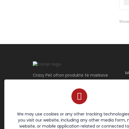
Show
M
Crazy Pet ofron produkte të markave
më të mira për qentë, macet, peshqit
dhe zogjtë ekzotike — duke siguruar
kujdes cilësor për shokun tuaj të
dashur!
We may use cookies or any other tracking technologie
you visit our website, including any other media form, 
Kushtet dhe politikat
Linqet
website, or mobile application related or connected to