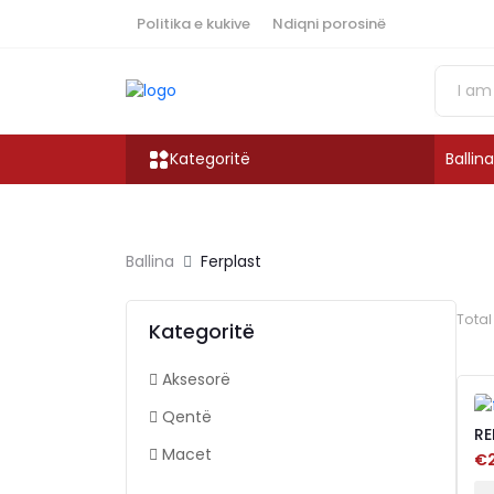
Politika e kukive
Ndiqni porosinë
Kategoritë
Ballina
Ballina
Ferplast
Tota
Kategoritë
Aksesorë
Qentë
RE
LI
Macet
€2