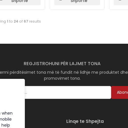
Shportë
Shportë
ing
1
to
24
of
67
results
REGJISTROHUNI PËR LAJMET TONA
errni përditësimet tona më të fundit në lidhje me produktet dh
promovimet tona.
Abon
s when
mobile
Linqe te Shpejta
 help