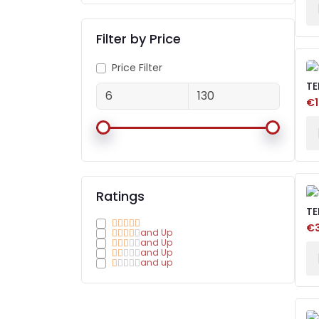
Filter by Price
Price Filter
TE
BL
€1
Ratings
TE
BL
€3
and Up
and Up
and Up
and up