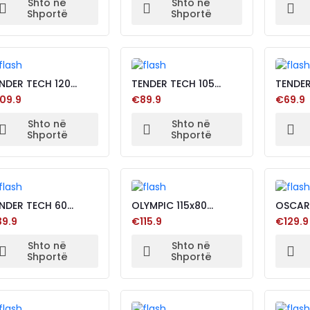
Shto në
Shto në
Shportë
Shportë
NDER TECH 120
TENDER TECH 105
TENDER
ACK CUSHION
BLACK CUSHION
BLACK
09.9
€89.9
€69.9
Shto në
Shto në
Shportë
Shportë
NDER TECH 60
OLYMPIC 115x80
OSCAR
ACK CUSHION
CUSHION BLACK
GREY
9.9
€115.9
€129.9
Shto në
Shto në
Shportë
Shportë