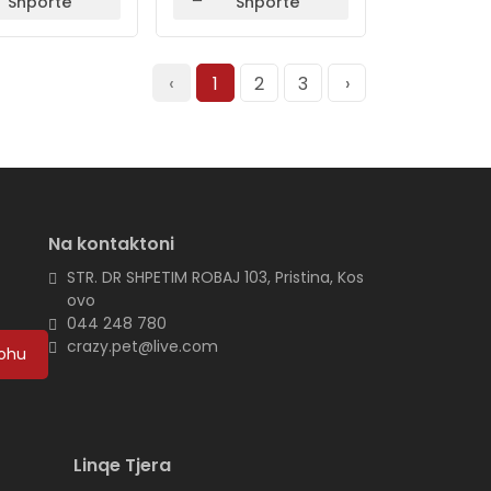
Shportë
Shportë
‹
1
2
3
›
Na kontaktoni
e
STR. DR SHPETIM ROBAJ 103, Pristina, Kos
ovo
044 248 780
crazy.pet@live.com
ohu
Linqe Tjera