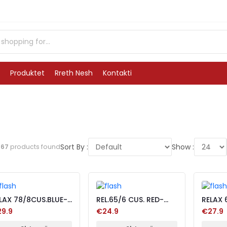
Produktet
Rreth Nesh
Kontakti
Sort By :
Show :
l
67
products found
LAX 78/8CUS.BLUE-
REL.65/6 CUS. RED-
RELAX 
LAC-BROWN
PURPLE-OCTAN
C.BRO
9.9
€24.9
€27.9